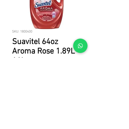
SKU: 1800400
Suavitel 64oz
Aroma Rose 1.89L
1/6
Suavitel 64oz Aroma Rose 1.89L 1/6
UPC
© 2023 LICAN TRADE. Todos los derechos reservados.
Todas las marcas, nombres de productos y marcas comerciales son